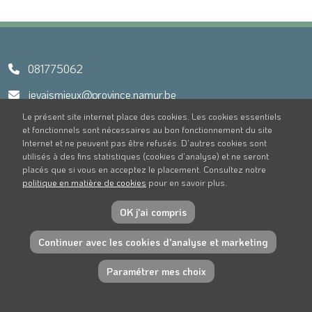
081775062
jevaismieux@province.namur.be
Le présent site internet place des cookies. Les cookies essentiels
et fonctionnels sont nécessaires au bon fonctionnement du site
Internet et ne peuvent pas être refusés. D’autres cookies sont
utilisés à des fins statistiques (cookies d’analyse) et ne seront
placés que si vous en acceptez le placement. Consultez notre
Protection des données et cookies
Mentions légales
politique en matière de cookies
pour en savoir plus.
© Province de Namur. Tous droits réservés.
OK j'ai compris
Continuer avec les cookies d'analyse et marketing
Paramétrer mes choix